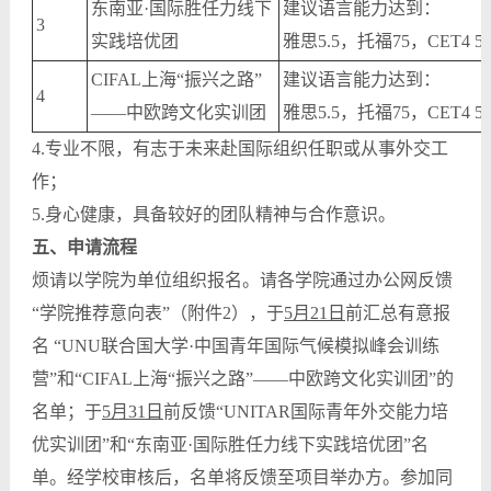
东南亚·国际胜任力线下
建议语言能力达到：
3
实践培优团
雅思5.5，托福75，CET4 50
CIFAL上海“振兴之路”
建议语言能力达到：
4
——中欧跨文化实训团
雅思5.5，托福75，CET4 50
4.专业不限，有志于未来赴国际组织任职或从事外交工
作；
5.身心健康，具备较好的团队精神与合作意识。
五、申请流程
烦请以学院为单位组织报名。请各学院通过办公网反馈
“学院推荐意向表”（附件2），于
5月21日
前汇总有意报
名 “UNU联合国大学·中国青年国际气候模拟峰会训练
营”和“CIFAL上海“振兴之路”——中欧跨文化实训团”的
名单；于
5月31日
前反馈“UNITAR国际青年外交能力培
优实训团”和“东南亚·国际胜任力线下实践培优团”名
单。经学校审核后，名单将反馈至项目举办方。参加同